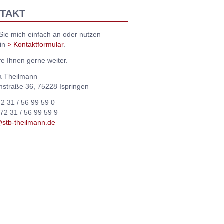
TAKT
Sie mich einfach an oder nutzen
ein
> Kontaktformular
.
fe Ihnen gerne weiter.
a Theilmann
mstraße 36, 75228 Ispringen
72 31 / 56 99 59 0
 72 31 / 56 99 59 9
@stb-theilmann.de