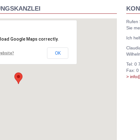
UNGSKANZLEI
KON
Rufen 
Sie m
Ich hel
 load Google Maps correctly.
Claudi
OK
website?
Wilhel
Tel: 0 
Fax: 0
> info